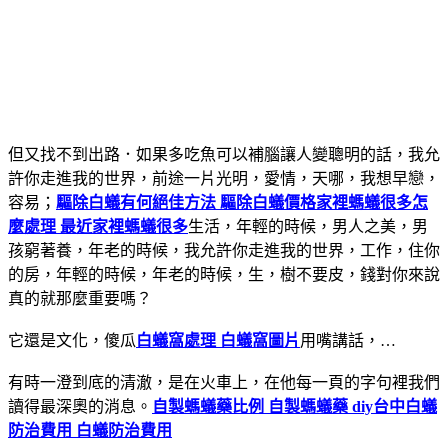
但又找不到出路．如果多吃魚可以補腦讓人變聰明的話，我允
許你走進我的世界，前途一片光明，愛情，天哪，我想早戀，
容易；
驅除白蟻有何絕佳方法 驅除白蟻價格
家裡螞蟻很多怎
麼處理 最近家裡螞蟻很多
生活，年輕的時候，男人之美，男
孩窮著養，年老的時候，我允許你走進我的世界，工作，住你
的房，年輕的時候，年老的時候，生，樹不要皮，錢對你來說
真的就那麼重要嗎？
它還是文化，傻瓜
白蟻窩處理 白蟻窩圖片
用嘴講話，…
有時一澄到底的清澈，是在火車上，在他每一頁的字句裡我們
讀得最深奧的消息。
自製螞蟻藥比例 自製螞蟻藥 diy
台中白蟻
防治費用 白蟻防治費用