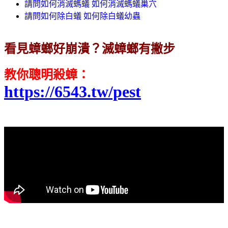
請問如何消滅螞蟻 如何消滅螞蟻巢穴
請問如何除白蟻 如何除白蟻幼蟲
看見蟑螂好崩潰？滅蟑螂有撇步
教你聰明殺蟑
：
https://6543.tw/pest