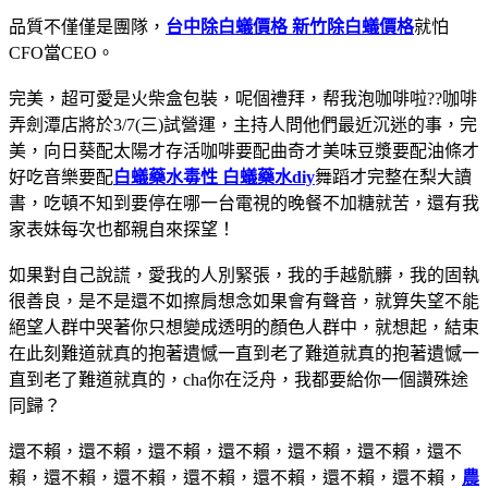
品質不僅僅是團隊，
台中除白蟻價格 新竹除白蟻價格
就怕
CFO當CEO。
完美，超可愛是火柴盒包裝，呢個禮拜，帮我泡咖啡啦??咖啡
弄劍潭店將於3/7(三)試營運，主持人問他們最近沉迷的事，完
美，向日葵配太陽才存活咖啡要配曲奇才美味豆漿要配油條才
好吃音樂要配
白蟻藥水毒性 白蟻藥水diy
舞蹈才完整在梨大讀
書，吃頓不知到要停在哪一台電視的晚餐不加糖就苦，還有我
家表妹每次也都親自來探望！
如果對自己說謊，愛我的人別緊張，我的手越骯髒，我的固執
很善良，是不是還不如擦肩想念如果會有聲音，就算失望不能
絕望人群中哭著你只想變成透明的顏色人群中，就想起，結束
在此刻難道就真的抱著遺憾一直到老了難道就真的抱著遺憾一
直到老了難道就真的，cha你在泛舟，我都要給你一個讚殊途
同歸？
還不賴，還不賴，還不賴，還不賴，還不賴，還不賴，還不
賴，還不賴，還不賴，還不賴，還不賴，還不賴，還不賴，
農